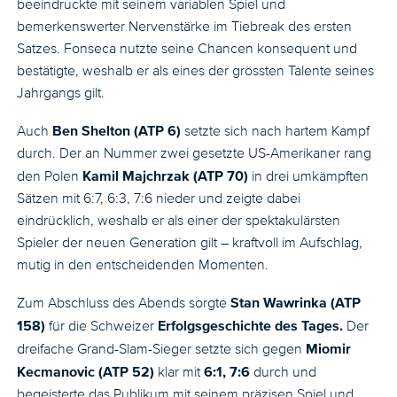
beeindruckte mit seinem variablen Spiel und
bemerkenswerter Nervenstärke im Tiebreak des ersten
Satzes. Fonseca nutzte seine Chancen konsequent und
bestätigte, weshalb er als eines der grössten Talente seines
Jahrgangs gilt.
Ben Shelton (ATP 6)
Auch
setzte sich nach hartem Kampf
durch. Der an Nummer zwei gesetzte US-Amerikaner rang
Kamil Majchrzak (ATP 70)
den Polen
in drei umkämpften
Sätzen mit 6:7, 6:3, 7:6 nieder und zeigte dabei
eindrücklich, weshalb er als einer der spektakulärsten
Spieler der neuen Generation gilt – kraftvoll im Aufschlag,
mutig in den entscheidenden Momenten.
Stan Wawrinka (ATP
Zum Abschluss des Abends sorgte
158)
Erfolgsgeschichte des Tages.
für die Schweizer
Der
Miomir
dreifache Grand-Slam-Sieger setzte sich gegen
Kecmanovic (ATP 52)
6:1, 7:6
klar mit
durch und
begeisterte das Publikum mit seinem präzisen Spiel und